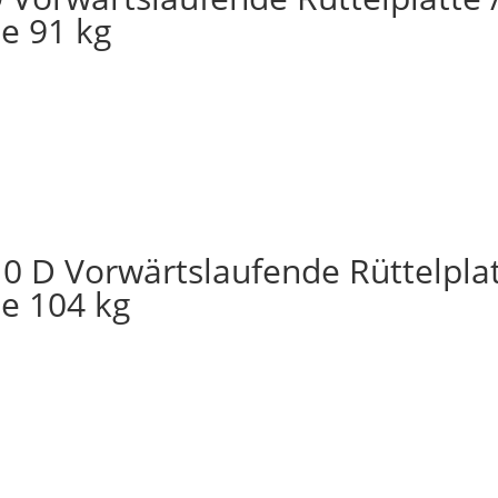
te 91 kg
 D Vorwärtslaufende Rüttelplat
te 104 kg