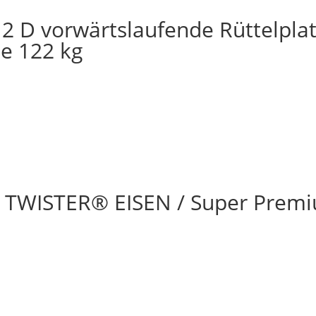
 D vorwärtslaufende Rüttelplat
te 122 kg
TWISTER® EISEN / Super Prem