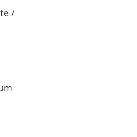
te /
ium